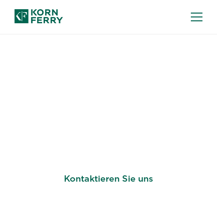
PROJEKTREKRUTIERUNG
Stellen Sie die Besten
ein – schnell und in
großem Maßstab
Kontaktieren Sie uns