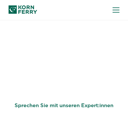
VORSTANDS- UND CEO-SERVICES
Flexible Führungskräfte
für die Arbeitswelt der
Zukunft
Sprechen Sie mit unseren Expert:innen