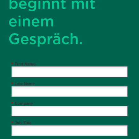
beginnt mit
einem
Gespräch.
*
First Name
*
Last Name
*
Company
*
Job Title