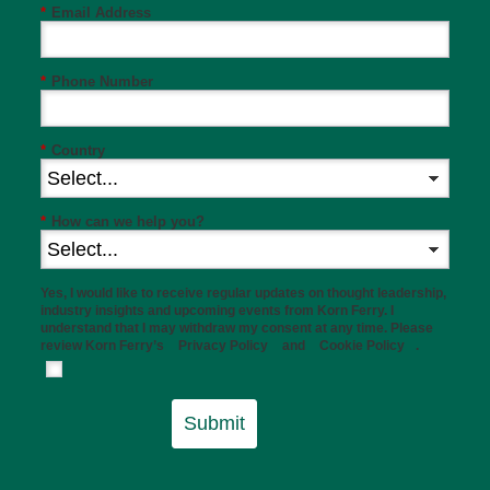
*
Email Address
*
Phone Number
*
Country
*
How can we help you?
Yes, I would like to receive regular updates on thought leadership,
industry insights and upcoming events from Korn Ferry. I
understand that I may withdraw my consent at any time. Please
review Korn Ferry’s
Privacy Policy
and
Cookie Policy
.
Submit