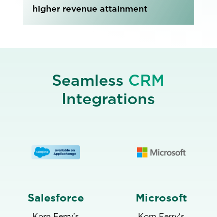
higher revenue attainment
Seamless
CRM
Integrations
Salesforce
Microsoft
Korn Ferry’s
Korn Ferry's