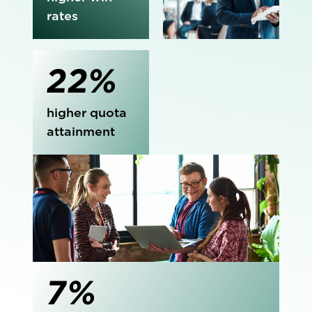
rates
22%
higher quota
attainment
7%