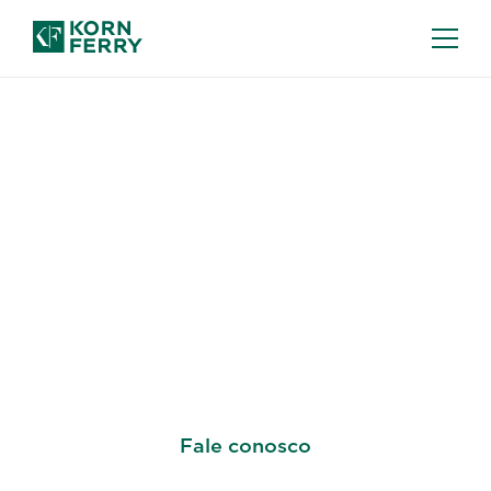
CONSULTORIA EM EFICÁCIA DE VENDAS
Construa a eficácia de
vendas por meio de
Soluções Abrangentes
e Poderosas
Fale conosco