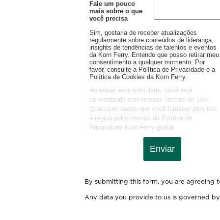
Fale um pouco
mais sobre o que
você precisa
Sim, gostaria de receber atualizações
regularmente sobre conteúdos de liderança,
insights de tendências de talentos e eventos
da Korn Ferry. Entendo que posso retirar meu
consentimento a qualquer momento. Por
favor, consulte a
Política de Privacidade
e a
Política de Cookies
da Korn Ferry.
Ao enviar este formulário, você está
concordando com nossos Termos de Uso.
Quaisquer dados que você fornecer para nós
é regido pelos termos da
Política de
Privacidade Korn Ferry global
.
Enviar
By submitting this form, you are agreeing 
Any data you provide to us is governed by