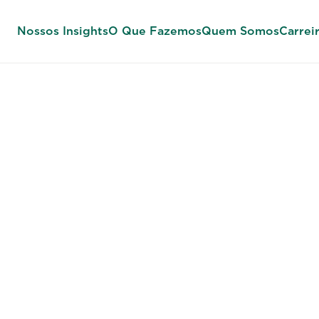
Nossos Insights
O Que Fazemos
Quem Somos
Carrei
ssoas