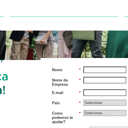
Tecnologia
?
Nome
*
ça
Nome da
*
Empresa
!
E-mail
*
País
*
Como
*
podemos te
ajudar?