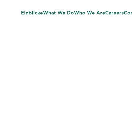
Einblicke
What We Do
Who We Are
Careers
Con
FÜHRUNGSKRÄFTESUCHE
en Sie die nä
herausragend
rungskraft, die