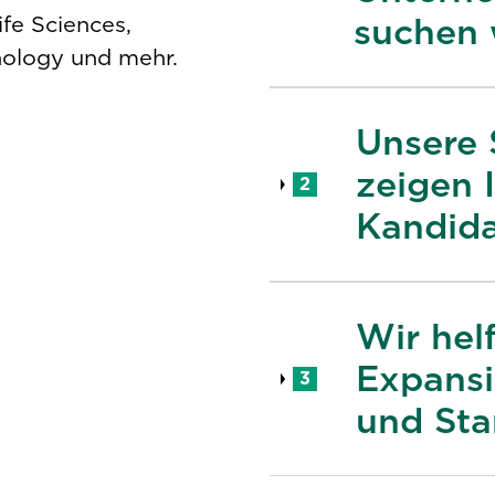
suchen 
fe Sciences,
ology und mehr.
Unsere 
zeigen 
2
Kandida
Wir hel
Expansi
3
und Sta