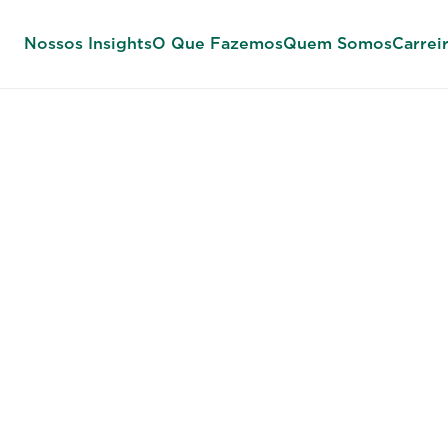
Nossos Insights
O Que Fazemos
Quem Somos
Carrei
DESENVOLVIMENTO DE LIDERANÇA E TALENTO
envolver Pess
sformar resul
onstruir o fut