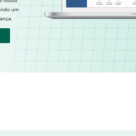
e nosso
nindo um
ança.