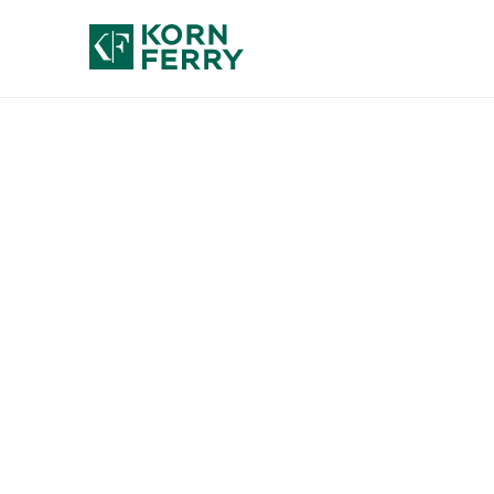
Des
tran
e c