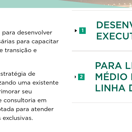
DESEN
1
 para desenvolver
EXECU
árias para capacitar
 transição e
PARA L
stratégia de
MÉDIO 
2
izando uma existente
LINHA 
rimorar seu
 consultoria em
ptada para atender
 exclusivas.