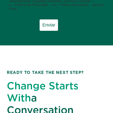
consentimento a qualquer momento. Por favor, consulte
a
Política de Privacidade
e a
Política de Cookies
da Korn
Ferry.
Enviar
READY TO TAKE THE NEXT STEP?
Change Starts
With
a
Conversation