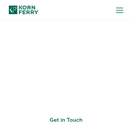
PLANEJAMENTO DE SUCESSÃO
Fortaleça seu pipeline
de liderança para
moldar a estratégia de
negócios futura
Get in Touch