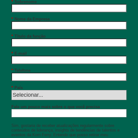
*
Sobrenome
*
Nome da Empresa
*
Título da função
*
E-mail
*
Telefone
*
País
Fale um pouco mais sobre o que você precisa
Sim, gostaria de receber atualizações regularmente sobre
conteúdos de liderança, insights de tendências de talentos e
eventos da Korn Ferry. Entendo que posso retirar meu