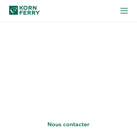
RECHERCHE DE CADRES
Trouvez le prochain
grand leader qui
mènera votre
organisation au sommet
Nous contacter