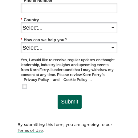
*
Phone Number
*
Country
*
How can we help you?
Yes, I would like to receive regular updates on thought
leadership, industry insights and upcoming events
from Korn Ferry. I understand that I may withdraw my
consent at any time. Please review Korn Ferry’s
Privacy Policy
and
Cookie Policy
.
Submit
By submitting this form, you are agreeing to our
Terms of Use
.