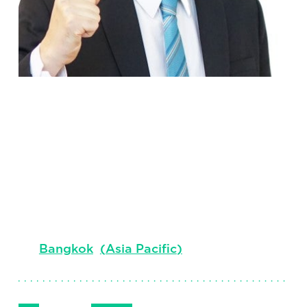
Seiji
Iwamura
Sector Leader, Industrial Practice &
Japanese Accounts
Bangkok
(
Asia Pacific
)
Follow Me
Get in Touch