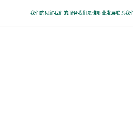
我们的见解
我们的服务
我们是谁
职业发展
联系我
培训与认证课
岗位评估认证
如何使用我们一致、客观的方法论，评估您组织中