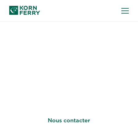
STRATÉGIE ET PERFORMANCE DES
RESSOURCES HUMAINES
Alignez vos talents sur
les objectifs de votre
organisation
Nous contacter