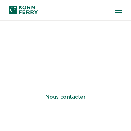
DÉVELOPPEMENT DU LEADERSHIP
Préparez vos dirigeants
à FAÇONNER L'AVENIR
Nous contacter